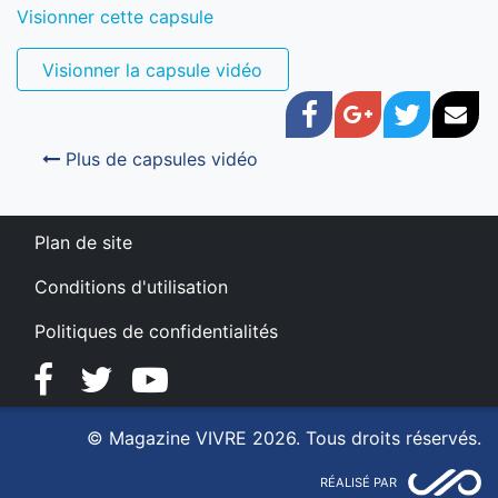
Visionner cette capsule
Visionner la capsule vidéo
Facebook
Google+
Twitter
Cou
Plus de capsules vidéo
Plan de site
Conditions d'utilisation
Politiques de confidentialités
Facebook
Twitter
YouTube
© Magazine VIVRE 2026. Tous droits réservés.
RÉALISÉ PAR