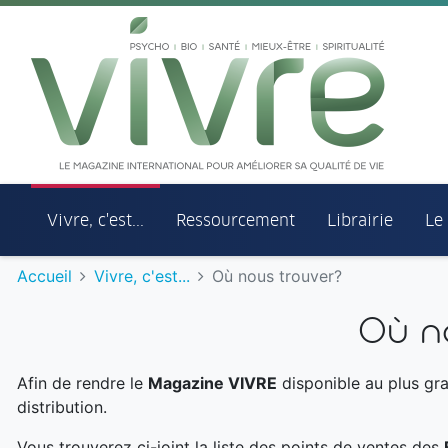
Aller au menu principal
Aller au contenu principal
Vivre, c'est...
Ressourcement
Librairie
Le
Accueil
Vivre, c'est...
Où nous trouver?
Où n
Afin de rendre le
Magazine VIVRE
disponible au plus gra
distribution.
Vous trouverez ci-joint la liste des points de ventes des