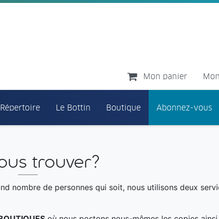
Mon panier
Mon
 Répertoire
Le Bottin
Boutique
Abonnez-vous
ous trouver?
nd nombre de personnes qui soit, nous utilisons deux serv
BOUTIQUES
où nous postons nous-mêmes les copies ainsi q