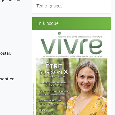
Témoignages
En kiosque
postal.
 sont en