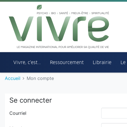
Aller au menu principal
Aller au contenu principal
Vivre, c'est...
Ressourcement
Librairie
Le
Accueil
Mon compte
Se connecter
Courriel