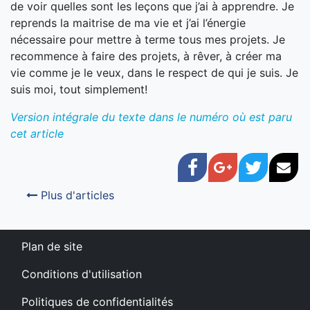
de voir quelles sont les leçons que j’ai à apprendre. Je
reprends la maitrise de ma vie et j’ai l’énergie
nécessaire pour mettre à terme tous mes projets. Je
recommence à faire des projets, à rêver, à créer ma
vie comme je le veux, dans le respect de qui je suis. Je
suis moi, tout simplement!
Version intégrale du texte dans le numéro où est paru
cet article
Facebook
Google+
Twitter
Cou
Plus d'articles
Plan de site
Conditions d'utilisation
Politiques de confidentialités